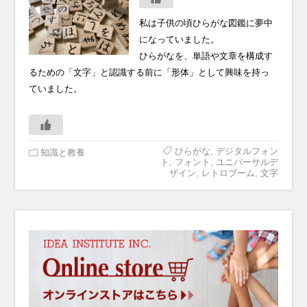
私は子供の頃ひらがな図鑑に夢中
になっていました。
ひらがなを、単語や文章を構成す
るための「文字」と認識する前に「形体」として興味を持っ
ていました。
ひらがな
,
デジタルフォン
知識と教養
ト
,
フォント
,
ユニバーサルデ
ザイン
,
レトロブーム
,
文字