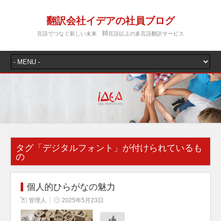
翻訳会社イデアの社員ブログ
言語でつなぐ新しい未来 80言語以上の多言語翻訳サービス
タグ「
デジタルフォント
」が付けられているも
の
個人的ひらがなの魅力
管理人
2025年5月23日