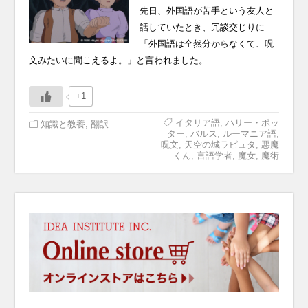
先日、外国語が苦手という友人と
話していたとき、冗談交じりに
「外国語は全然分からなくて、呪
文みたいに聞こえるよ。」と言われました。
+1
イタリア語
,
ハリー・ポッ
知識と教養
,
翻訳
ター
,
バルス
,
ルーマニア語
,
呪文
,
天空の城ラピュタ
,
悪魔
くん
,
言語学者
,
魔女
,
魔術