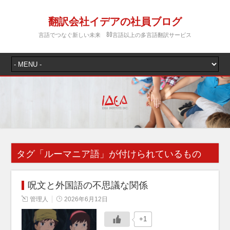
翻訳会社イデアの社員ブログ
言語でつなぐ新しい未来 80言語以上の多言語翻訳サービス
タグ「
ルーマニア語
」が付けられているもの
呪文と外国語の不思議な関係
管理人
2026年6月12日
+1