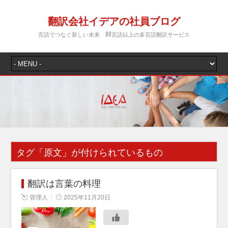
翻訳会社イデアの社員ブログ
言語でつなぐ新しい未来 80言語以上の多言語翻訳サービス
タグ「
原文
」が付けられているもの
翻訳は言葉の料理
管理人
2025年11月20日