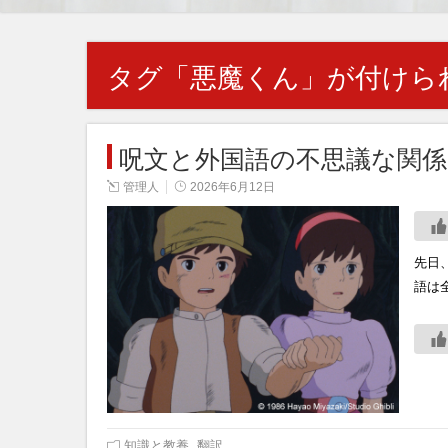
タグ「
悪魔くん
」が付けら
呪文と外国語の不思議な関係
管理人
2026年6月12日
先日
語は
知識と教養
,
翻訳