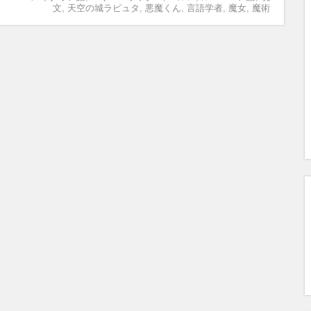
文
,
天空の城ラピュタ
,
悪魔くん
,
言語学者
,
魔女
,
魔術