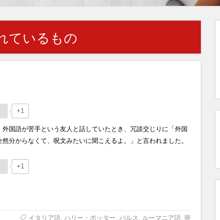
れているもの
+1
、外国語が苦手という友人と話していたとき、冗談交じりに「外国
全然分からなくて、呪文みたいに聞こえるよ。」と言われました。
+1
イタリア語
,
ハリー・ポッター
,
バルス
,
ルーマニア語
,
呪