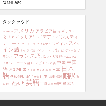
03-3446-8660
タグクラウド
アメリカ
アラビア語
イ
イギリス
InDesign
イデア・インスティ
イタリア語
タリア
スペ
テュート
スペイン
ギリシャ語
クリスマス
イン語
ドイツ語
フ
タイ語
ドイツ
タイ
ヒンディー語
フランス語
ポルトガル語
ランス
マニュアル
中国
中国
レシピ
メキシコ
ラテン語
ロシア語
日本
語
日本
取扱説明書
外来語
料理
多言語
語
翻訳
漢字
絵本
機械翻訳
編集後記
翻
発音
英語
翻訳者
韓国
韓国語
言語
訳会社
辞書