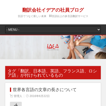
翻訳会社イデアの社員ブログ
言語でつなぐ新しい未来 80言語以上の多言語翻訳サービス
タグ「
翻訳、日本語、英語、フランス語、ロシ
ア語
」が付けられているもの
世界各言語の文章の長さについて
管理人
2016年6月22日