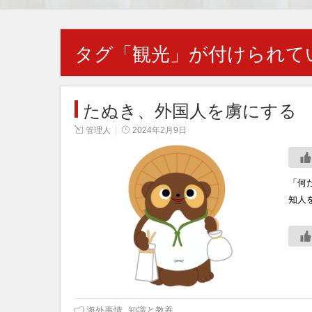
タグ「
観光
」が付けられて
たぬき、外国人を虜にする
管理人
2024年2月9日
「何
知人
海外事情
,
知識と教養