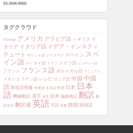
03-3446-8660
タグクラウド
アメリカ
アラビア語
イ
イギリス
InDesign
イデア・インスティ
イタリア語
タリア
スペ
テュート
スペイン
ギリシャ語
クリスマス
イン語
ドイツ語
タイ語
ドイツ
タイ
ヒンディー語
フランス語
ポルトガル語
フランス
マニュアル
中国
中国
レシピ
メキシコ
ラテン語
ロシア語
日本
語
日本
取扱説明書
外来語
料理
多言語
語
翻訳
漢字
絵本
機械翻訳
編集後記
翻
発音
英語
翻訳者
韓国
韓国語
言語
訳会社
辞書