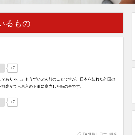
いるもの
+7
だ？ありゃ…」もうずいぶん前のことですが、日本を訪れた外国の
を観光がてら東京の下町に案内した時の事です。
+7
TANUKI
,
日本
,
観光