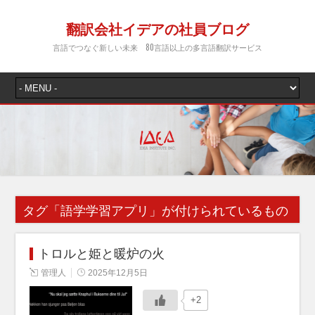
翻訳会社イデアの社員ブログ
言語でつなぐ新しい未来 80言語以上の多言語翻訳サービス
タグ「
語学学習アプリ
」が付けられているもの
トロルと姫と暖炉の火
管理人
2025年12月5日
+2