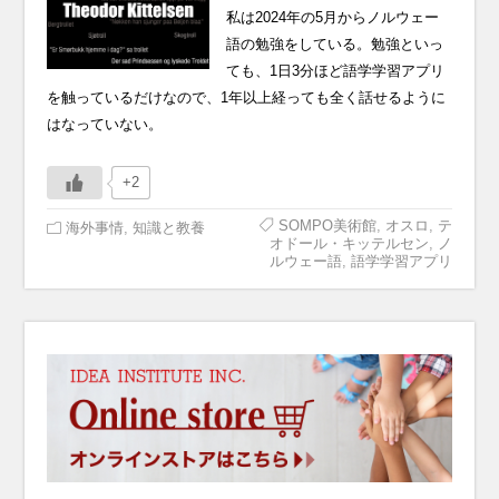
私は2024年の5月からノルウェー
語の勉強をしている。勉強といっ
ても、1日3分ほど語学学習アプリ
を触っているだけなので、1年以上経っても全く話せるように
はなっていない。
+2
SOMPO美術館
,
オスロ
,
テ
海外事情
,
知識と教養
オドール・キッテルセン
,
ノ
ルウェー語
,
語学学習アプリ