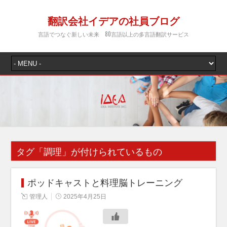
翻訳会社イデアの社員ブログ
言語でつなぐ新しい未来 80言語以上の多言語翻訳サービス
タグ「
調理
」が付けられているもの
ポッドキャストと料理脳トレーニング
管理人
2025年4月25日