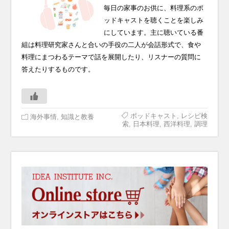
毎日の家事のお供に、料理系のポ
ッドキャストを聴くことを楽しみ
にしています。主に聴いている番
組は料理研究家さんと合いの手役の二人が会話形式で、食や
料理にまつわるテーマで話を展開したり、リスナーの質問に
答えたりするものです。
ポッドキャスト
,
レシピ検
海外事情
,
知識と教養
索
,
日本料理
,
西洋料理
,
調理