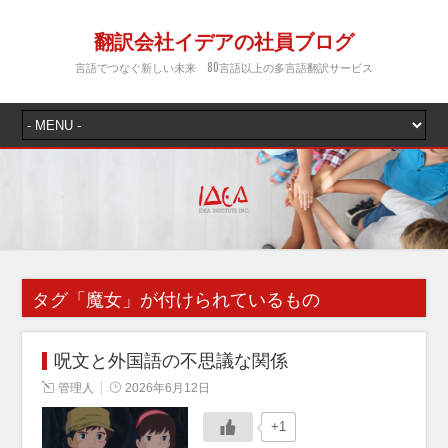
翻訳会社イデアの社員ブログ
言語でつなぐ新しい未来 80言語以上の多言語翻訳サービス
タグ「
魔女
」が付けられているもの
呪文と外国語の不思議な関係
管理人
2026年6月12日
+1