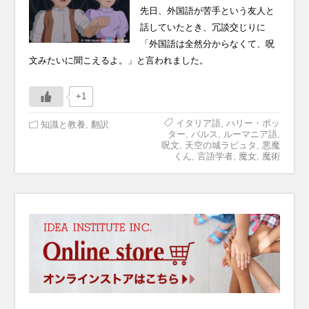
先日、外国語が苦手という友人と
話していたとき、冗談交じりに
「外国語は全然分からなくて、呪
文みたいに聞こえるよ。」と言われました。
+1
イタリア語
,
ハリー・ポッ
知識と教養
,
翻訳
ター
,
バルス
,
ルーマニア語
,
呪文
,
天空の城ラピュタ
,
悪魔
くん
,
言語学者
,
魔女
,
魔術