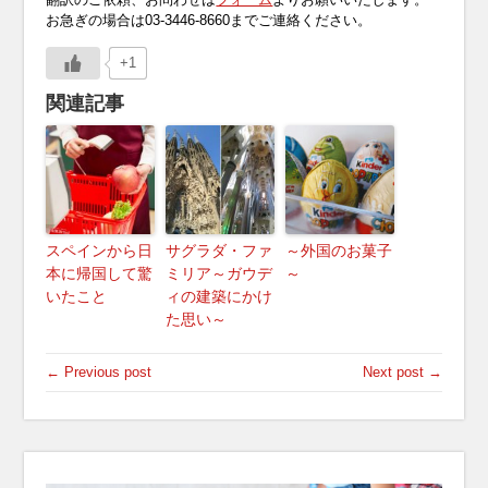
お急ぎの場合は03-3446-8660までご連絡ください。
+1
関連記事
スペインから日
サグラダ・ファ
～外国のお菓子
本に帰国して驚
ミリア～ガウデ
～
いたこと
ィの建築にかけ
た思い～
← Previous post
Next post →