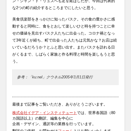
ン・ジャン・ド・リュズへも足を延ばしたが、今回は代表的
な2つの町の紹介するところまでにしたいと思う。
美食倶楽部をきっかけに知ったバスク。その食の豊かさに感
動すると同時に、食をとおして楽しいひと時を持つことに幸
せの価値を見出すバスク人たちに出会った。コロナ禍となっ
て3年近くが経ち、町で出会った人たちは元気かな？お店は続
いているだろうか？とふと思い出す。またバスクを訪れる日
がくるまで、しばらく家族と作る料理と時間を楽しもうと思
う。
参考：「ku:nel」クウネル2005年3月1日発行
最後まで記事をご覧いただき、ありがとうございます。
株式会社イデア・インスティテュート
では、世界各国語（80
カ国語以上）の翻訳、編集を中心に
企画・デザイン、通訳等の業務を行っています。
翻訳のご依頼、お問わせは
フォーム
よりお願いいたします。