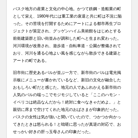
バスク地方の産業と文化の中心地。かつて鉄鋼・造船業の町
として栄え、1980年代には重工業の衰退と共に町は不況に陥
った。その苦境を打開するためにアートによる都市再生プロ
ジェクトが策定され、グッゲンハイム美術館をはじめとする
前衛建築群と旧い街並みが調和した町へと生まれ変わった。
河川環境が改善され、遊歩道・自転車道・公園が整備されて
おり、河川を通る心地よい風を感じながら散歩できる建築と
アートの町である。
旧市街に歴史あるバルが並ぶ一方で、新市街のバルは電光掲
示板にメニューが書かれているなど、新旧の文化が融合した
おもしろい町だと感じた。地元の人であふれかえる新市街の
人気のバルの端っこでモジモジしていると「ここのハモン・
イベリコは絶品なんだから！絶対に食べなきゃだめよ。」と
親切に席まで空けてくれた地元のおばさまが印象的だった。
バスクの女性は気が強いと聞いていたので、つかつか向かっ
てきたときは怒られる！と咄嗟に思ったが真逆の対応で、お
せっかい好きの肝っ玉母さんの印象だった。