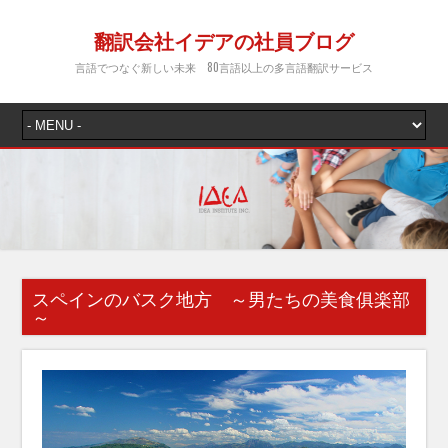
翻訳会社イデアの社員ブログ
言語でつなぐ新しい未来 80言語以上の多言語翻訳サービス
スペインのバスク地方 ～男たちの美食俱楽部
～