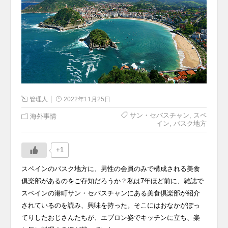
管理人
2022年11月25日
サン・セバスチャン
,
スペ
海外事情
イン
,
バスク地方
+1
スペインのバスク地方に、男性の会員のみで構成される美食
俱楽部があるのをご存知だろうか？私は7年ほど前に、雑誌で
スペインの港町サン・セバスチャンにある美食倶楽部が紹介
されているのを読み、興味を持った。そこにはおなかがぽっ
てりしたおじさんたちが、エプロン姿でキッチンに立ち、楽