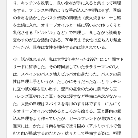
り、キッチンを改装し、良い食材が手に入ると集まって料理
をする。フランス料理のような手の込んだ料理はせず、季節
の食材を活かしたバスク伝統の調理法（炭火焼きや、干し鱈
を土鍋に入れ、オリーブオイルと一緒に弱い火でゆっくりと
乳化させる「ピルピル」など）で料理し、食しながら談義を
交わすのが主な活動である。70年代まで女性は立ち入り禁止
だったが、現在は女性を招待するのは許されている。
少し話が逸れるが、私は大学2年生だった1997年に１年間マド
リードに留学した。その時同居していたサラリーマンの1人
は、スペインのバスク地方ビルバオ出身だった。バスクの男
性は料理上手というが、たしかにそうだったな…とキッチン
に立つ彼の姿を思い出す。翌日の昼食のために前日から豆
（レンズ豆やひよこ豆）を水に浸すなど準備に余念がなかっ
た。大抵の料理はスパイスを専用のすり鉢ですり、にんにく
をオリーブオイルで炒めるところから始まる。豆と豚肉の煮
込み料理をよく作っていたが、ガールフレンドが遊びにくる
週末には、かたまり肉を岩塩で塗り固め（アルミホイルで包
むと肉が熟成するのだとか）嬉々として準備する姿に、料理