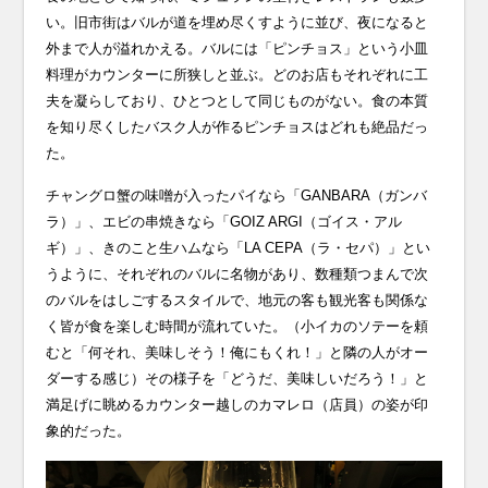
い。旧市街はバルが道を埋め尽くすように並び、夜になると
外まで人が溢れかえる。バルには「ピンチョス」という小皿
料理がカウンターに所狭しと並ぶ。どのお店もそれぞれに工
夫を凝らしており、ひとつとして同じものがない。食の本質
を知り尽くしたバスク人が作るピンチョスはどれも絶品だっ
た。
チャングロ蟹の味噌が入ったパイなら「GANBARA（ガンバ
ラ）」、エビの串焼きなら「GOIZ ARGI（ゴイス・アル
ギ）」、きのこと生ハムなら「LA CEPA（ラ・セパ）」とい
うように、それぞれのバルに名物があり、数種類つまんで次
のバルをはしごするスタイルで、地元の客も観光客も関係な
く皆が食を楽しむ時間が流れていた。（小イカのソテーを頼
むと「何それ、美味しそう！俺にもくれ！」と隣の人がオー
ダーする感じ）その様子を「どうだ、美味しいだろう！」と
満足げに眺めるカウンター越しのカマレロ（店員）の姿が印
象的だった。