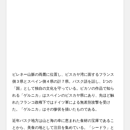
ピレネー山脈の両麓に位置し、ビスカヤ湾に面するフランス
側３県とスペイン側４県の計７県。バスク語を話し、1つの
「国」として独自の文化を守っている。ピカソの作品で知ら
れる「ゲルニカ」はスペインのビスカヤ県にあり、先ほど触
れたフランコ政権下ではドイツ軍による無差別攻撃を受け
た。「ゲルニカ」はその惨状を描いたものである。
近年バスク地方は山と海の幸に恵まれた食材の宝庫であるこ
とから、美食の地として注目を集めている。「シードラ」と