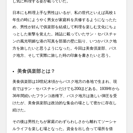
し気に料理する姿が載っていた。
日本にも料理上手な男性はいるが、私の世代といえば高校１
年生の時にようやく男女が家庭科を共修するようになったた
め、男性が好んで俱楽部を結成して料理を楽しむ文化にちょ
っとした衝撃を覚えた。雑誌に載っていたサン・セバスチャ
ンの風光明媚な港の写真を部屋の壁に貼り、いつかバスク地
方を旅したいと思うようになった。今回は美食倶楽部、バス
ク地方、そして実際に旅した時の印象を書きたいと思う。
美食俱楽部とは？
美食俱楽部は19世紀末頃からバスク地方の各地で生まれ、現
在ではサン・セバスチャンだけでも200ほどある。1939年から
36年間続いたフランコ政権下、バスク地方は激しい弾圧を受
けたが、美食俱楽部は政治的な集会の場として密かに存在し
続けた。
その後は男性たちが家庭のわずらわしさから離れてソーシャ
ルライフを楽しむ場となった。資金を出し合って場所を借