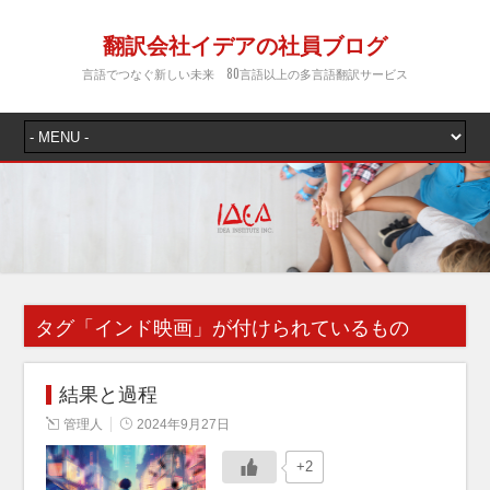
翻訳会社イデアの社員ブログ
言語でつなぐ新しい未来 80言語以上の多言語翻訳サービス
タグ「
インド映画
」が付けられているもの
結果と過程
管理人
2024年9月27日
+2