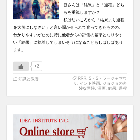
皆さんは「結果」と「過程」どち
らを重視しますか？
私は幼いころから「結果より過程
を大切にしなさい」と言い聞かせられて育ってきたものの、
わかりやすいがために特に他者からの評価の基準となりやす
い「結果」に執着してしまいそうになることもしばしばあり
ます。
+2
RRR
,
S・S・ラージャマウ
知識と教養
リ
,
インド映画
,
ジョジョの奇
妙な冒険
,
漫画
,
結果
,
過程