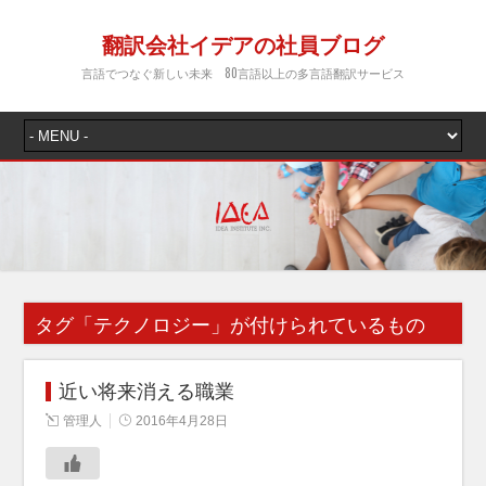
翻訳会社イデアの社員ブログ
言語でつなぐ新しい未来 80言語以上の多言語翻訳サービス
タグ「
テクノロジー
」が付けられているもの
近い将来消える職業
管理人
2016年4月28日