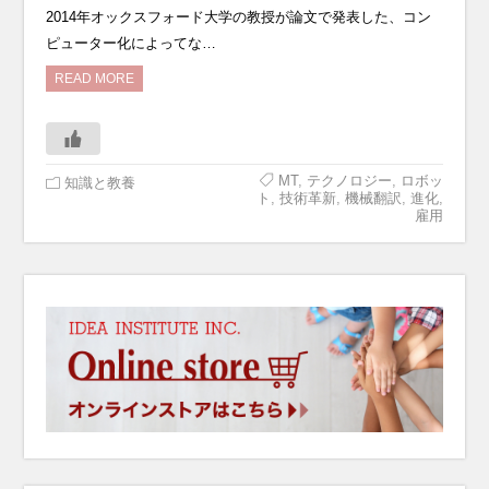
2014年オックスフォード大学の教授が論文で発表した、コン
ピューター化によってな…
READ MORE
MT
,
テクノロジー
,
ロボッ
知識と教養
ト
,
技術革新
,
機械翻訳
,
進化
,
雇用