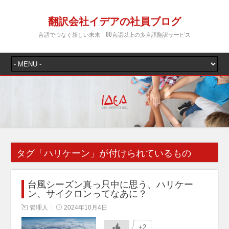
翻訳会社イデアの社員ブログ
言語でつなぐ新しい未来 80言語以上の多言語翻訳サービス
タグ「
ハリケーン
」が付けられているもの
台風シーズン真っ只中に思う、ハリケー
ン、サイクロンってなあに？
管理人
2024年10月4日
+2