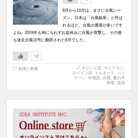
8月から10月は、まさに台風シー
ズン。日本は「台風銀座」と呼ば
れるほど、台風の通過が多いです
よね。2024年も例にもれずお盆休みに台風が直撃し、その後
も迷走台風10号に翻弄された8月でした。
+2
ギリシャ語
,
サイクロン
,
知識と教養
スペイン語
,
トルネード
,
ハリ
ケーン
,
中国語
,
台風
,
愛の不
時着
,
英語