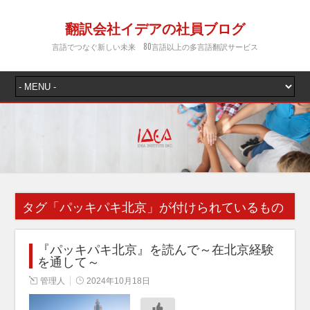
翻訳会社イデアの社員ブログ
言語でつなぐ新しい未来 80言語以上の多言語翻訳サービス
タグ「
パッキパキ北京
」が付けられているもの
『パッキパキ北京』を読んで～在北京経験
を通して～
管理人
2024年10月18日