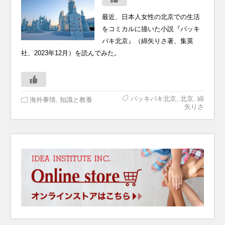
最近、日本人女性の北京での生活
をコミカルに描いた小説『パッキ
パキ北京』（綿矢りさ著、集英
社、2023年12月）を読んでみた。
パッキパキ北京
,
北京
,
綿
海外事情
,
知識と教養
矢りさ