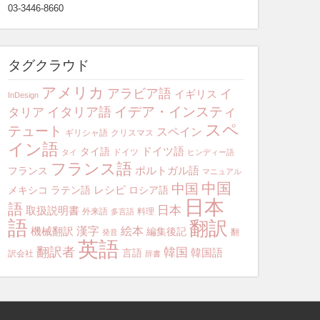
03-3446-8660
タグクラウド
アメリカ
アラビア語
イ
イギリス
InDesign
イデア・インスティ
イタリア語
タリア
スペ
テュート
スペイン
ギリシャ語
クリスマス
イン語
ドイツ語
タイ語
ドイツ
タイ
ヒンディー語
フランス語
ポルトガル語
フランス
マニュアル
中国
中国
レシピ
メキシコ
ラテン語
ロシア語
日本
語
日本
取扱説明書
外来語
料理
多言語
語
翻訳
漢字
絵本
機械翻訳
編集後記
翻
発音
英語
翻訳者
韓国
韓国語
言語
訳会社
辞書