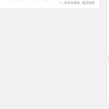
ー
,
沖永良部島
,
鹿児島県