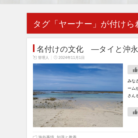
タグ「
ヤーナー
」が付けら
名付けの文化 ―タイと沖永
管理人
2024年11月1日
みな
ーム
さん
海外事情
,
知識と教養