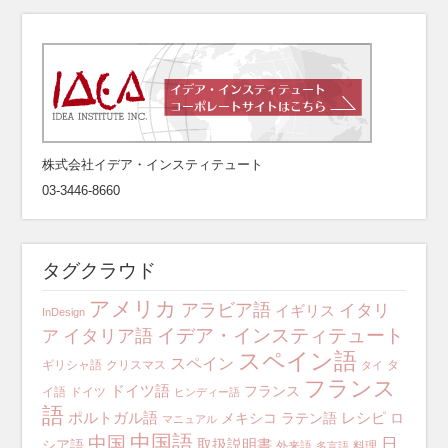
株式会社イデア・インスティテュート
03-3446-8660
タグクラウド
アメリカ
アラビア語
イタリ
イギリス
InDesign
イデア・インスティテュート
イタリア語
ア
スペイン語
スペイン
ギリシャ語
クリスマス
タ
タイ
フランス
ドイツ語
フランス
イ語
ドイツ
ヒンディー語
語
ポルトガル語
レシピ
メキシコ
ラテン語
ロ
マニュアル
中国語
中国
日
取扱説明書
シア語
外来語
料理
多言語