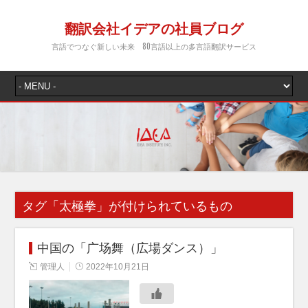
翻訳会社イデアの社員ブログ
言語でつなぐ新しい未来 80言語以上の多言語翻訳サービス
タグ「
太極拳
」が付けられているもの
中国の「广场舞（広場ダンス）」
管理人
2022年10月21日