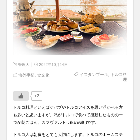
管理人
2022年10月14日
イスタンブール
,
トルコ料
海外事情
,
食文化
理
+2
トルコ料理といえばケバブやトルコアイスを思い浮かべる方
も多いと思いますが、私がトルコで食べて感動したものの一
つが朝ごはん、カフヴァルトゥ(kahvaltı)です。
トルコ人は朝食をとても大切にします。トルコのホームステ