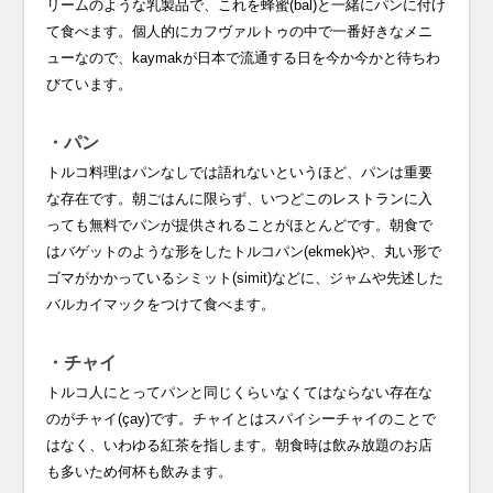
リームのような乳製品で、これを蜂蜜(bal)と一緒にパンに付け
て食べます。個人的にカフヴァルトゥの中で一番好きなメニ
ューなので、kaymakが日本で流通する日を今か今かと待ちわ
びています。
・パン
トルコ料理はパンなしでは語れないというほど、パンは重要
な存在です。朝ごはんに限らず、いつどこのレストランに入
っても無料でパンが提供されることがほとんどです。朝食で
はバゲットのような形をしたトルコパン(ekmek)や、丸い形で
ゴマがかかっているシミット(simit)などに、ジャムや先述した
バルカイマックをつけて食べます。
・チャイ
トルコ人にとってパンと同じくらいなくてはならない存在な
のがチャイ(çay)です。チャイとはスパイシーチャイのことで
はなく、いわゆる紅茶を指します。朝食時は飲み放題のお店
も多いため何杯も飲みます。