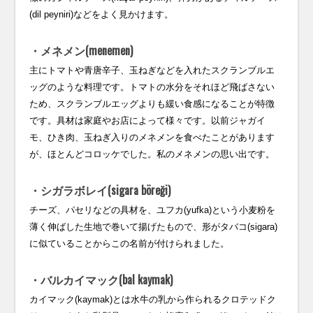
(dil peyniri)などをよく見かけます。
・メネメン(menemen)
主にトマトや青唐辛子、玉ねぎなどを入れたスクランブルエ
ッグのような料理です。トマトの水分をそれほど飛ばさない
ため、スクランブルエッグよりも緩い食感になることが特徴
です。具材は家庭やお店によって様々です。以前ジャガイ
モ、ひき肉、玉ねぎ入りのメネメンを食べたことがあります
が、ほとんどコロッケでした。私のメネメンの思い出です。
・シガラボレイ(sigara böreği)
チーズ、パセリなどの具材を、ユフカ(yufka)という小麦粉を
薄く伸ばした生地で巻いて揚げたもので、形がタバコ(sigara)
に似ていることからこの名前が付けられました。
・バルカイマック(bal kaymak)
カイマック(kaymak)とは水牛の乳から作られるクロテッドク