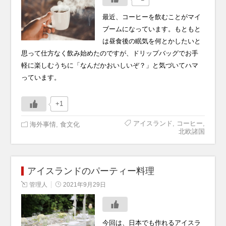
最近、コーヒーを飲むことがマイ
ブームになっています。もともと
は昼食後の眠気を何とかしたいと
思って仕方なく飲み始めたのですが、ドリップバッグでお手
軽に楽しむうちに「なんだかおいしいぞ？」と気づいてハマ
っています。
+1
アイスランド
,
コーヒー
,
海外事情
,
食文化
北欧諸国
アイスランドのパーティー料理
管理人
2021年9月29日
今回は、日本でも作れるアイスラ