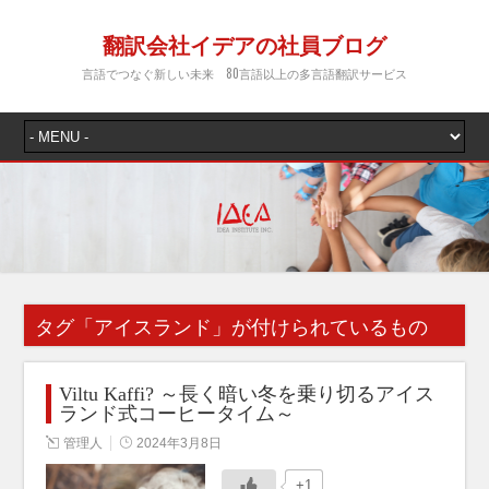
翻訳会社イデアの社員ブログ
言語でつなぐ新しい未来 80言語以上の多言語翻訳サービス
タグ「
アイスランド
」が付けられているもの
Viltu Kaffi? ～長く暗い冬を乗り切るアイス
ランド式コーヒータイム～
管理人
2024年3月8日
+1