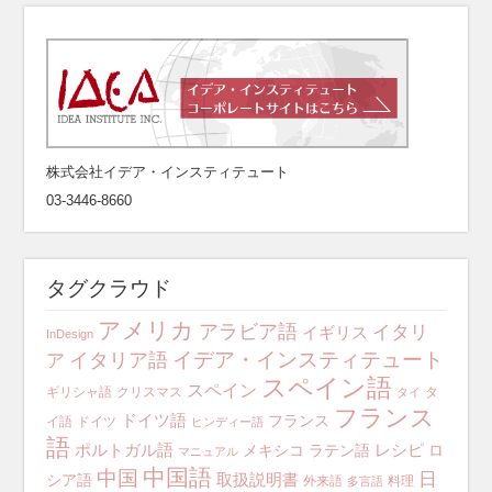
株式会社イデア・インスティテュート
03-3446-8660
タグクラウド
アメリカ
アラビア語
イタリ
イギリス
InDesign
イデア・インスティテュート
イタリア語
ア
スペイン語
スペイン
ギリシャ語
クリスマス
タ
タイ
フランス
ドイツ語
フランス
イ語
ドイツ
ヒンディー語
語
ポルトガル語
レシピ
メキシコ
ラテン語
ロ
マニュアル
中国語
中国
日
取扱説明書
シア語
外来語
料理
多言語