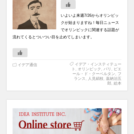
いよいよ来週7/26からオリンピッ
クが始まりますね！毎日ニュース
でオリンピックに関連する話題が
流れてくるとついつい目を止めてしまいます。
イデア・インスティテュー
イデア通信
ト
,
オリンピック
,
パリ
,
ピエ
ール・ド・クーベルタン
,
フ
ランス
,
人見絹枝
,
嘉納治五
郎
,
絵本