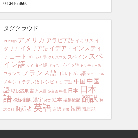
03-3446-8660
タグクラウド
アメリカ
アラビア語
イ
イギリス
InDesign
イデア・インスティ
イタリア語
タリア
スペ
テュート
スペイン
ギリシャ語
クリスマス
イン語
ドイツ語
タイ語
ドイツ
タイ
ヒンディー語
フランス語
ポルトガル語
フランス
マニュアル
中国
中国
レシピ
メキシコ
ラテン語
ロシア語
日本
語
日本
取扱説明書
外来語
料理
多言語
語
翻訳
漢字
絵本
機械翻訳
編集後記
翻
発音
英語
翻訳者
韓国
韓国語
言語
訳会社
辞書