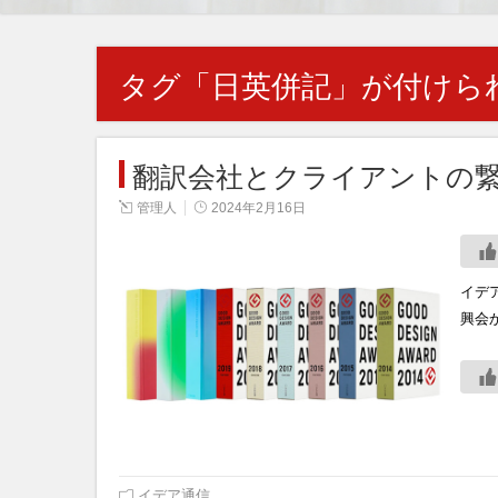
タグ「
日英併記
」が付けら
翻訳会社とクライアントの
管理人
2024年2月16日
イデ
興会
イデア通信