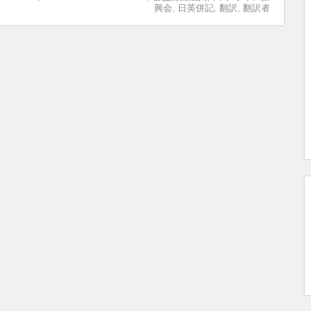
興会
,
日英併記
,
翻訳
,
翻訳者