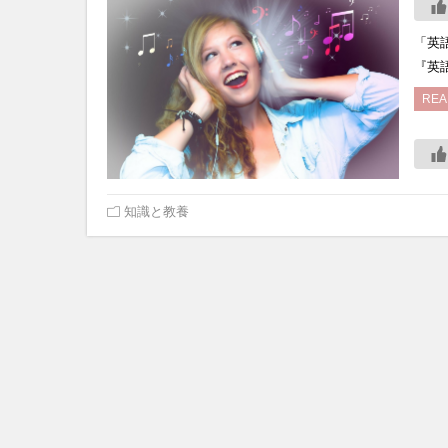
「英
『英
REA
知識と教養