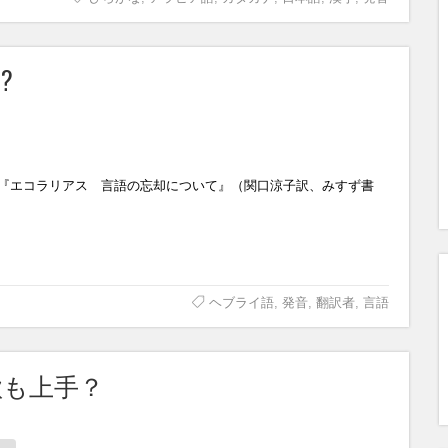
?
『エコラリアス 言語の忘却について』（関口涼子訳、みすず書
ヘブライ語
,
発音
,
翻訳者
,
言語
歌も上手？