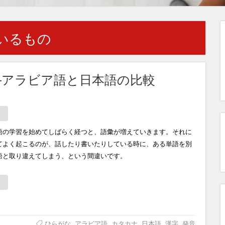
いるもの
―アラビア語と日本語の比較
語の学習を始めてしばらく経つと、語彙が増えていきます。それに
てよく起こるのが、話したり書いたりしている時に、ある単語を別
語と取り違えてしまう、という間違いです。
ひらがな
,
アラビア語
,
カタカナ
,
日本語
,
漢字
,
発音