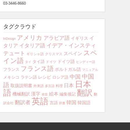
03-3446-8660
タグクラウド
アメリカ
アラビア語
イ
イギリス
InDesign
イデア・インスティ
イタリア語
タリア
スペ
テュート
スペイン
ギリシャ語
クリスマス
イン語
ドイツ語
タイ語
ドイツ
タイ
ヒンディー語
フランス語
ポルトガル語
フランス
マニュアル
中国
中国
レシピ
メキシコ
ラテン語
ロシア語
日本
語
日本
取扱説明書
外来語
料理
多言語
語
翻訳
漢字
絵本
機械翻訳
編集後記
翻
発音
英語
翻訳者
韓国
韓国語
言語
訳会社
辞書