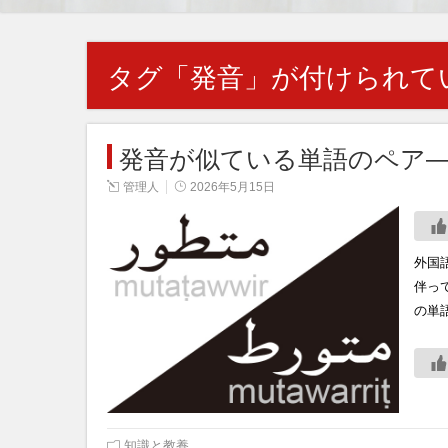
タグ「
発音
」が付けられて
発音が似ている単語のペア
管理人
2026年5月15日
外国
伴っ
の単
知識と教養