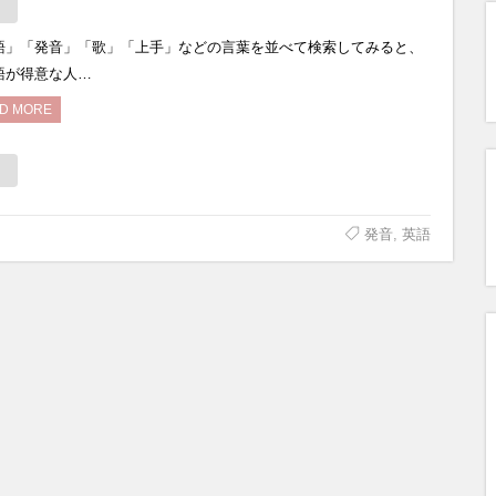
語」「発音」「歌」「上手」などの言葉を並べて検索してみると、
語が得意な人…
D MORE
発音
,
英語