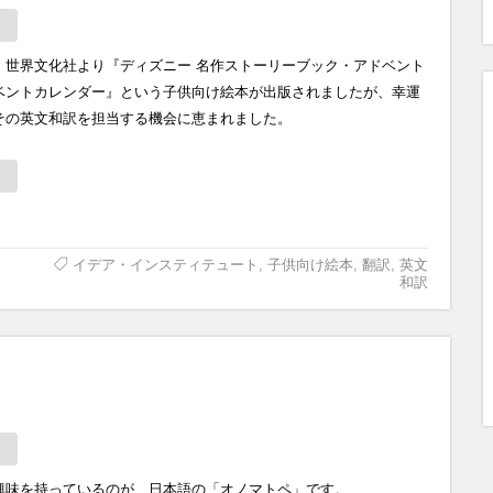
、世界文化社より『ディズニー 名作ストーリーブック・アドベント
ベントカレンダー』という子供向け絵本が出版されましたが、幸運
その英文和訳を担当する機会に恵まれました。
イデア・インスティテュート
,
子供向け絵本
,
翻訳
,
英文
和訳
興味を持っているのが、日本語の「オノマトペ」です。