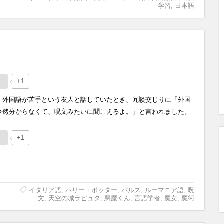
学習
,
日本語
+1
、外国語が苦手という友人と話していたとき、冗談交じりに「外国
全然分からなくて、呪文みたいに聞こえるよ。」と言われました。
+1
イタリア語
,
ハリー・ポッター
,
バルス
,
ルーマニア語
,
呪
文
,
天空の城ラピュタ
,
悪魔くん
,
言語学者
,
魔女
,
魔術