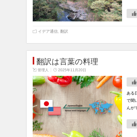
イデア通信
,
翻訳
翻訳は言葉の料理
管理人
2025年11月20日
ある
で聞
んが