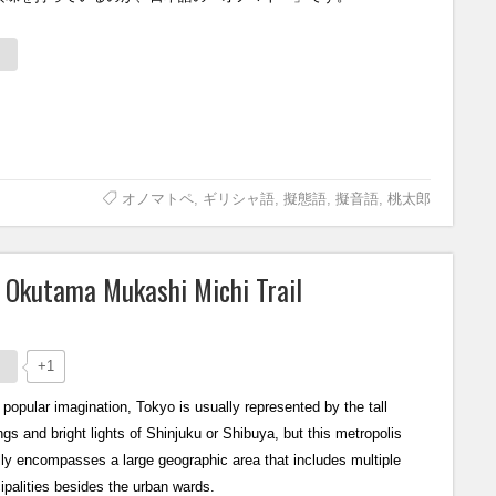
オノマトペ
,
ギリシャ語
,
擬態語
,
擬音語
,
桃太郎
e Okutama Mukashi Michi Trail
+1
 popular imagination, Tokyo is usually represented by the tall
ngs and bright lights of Shinjuku or Shibuya, but this metropolis
lly encompasses a large geographic area that includes multiple
ipalities besides the urban wards.