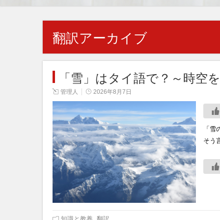
翻訳
アーカイブ
「雪」はタイ語で？～時空
管理人
2026年8月7日
「雪
そう
知識と教養
,
翻訳