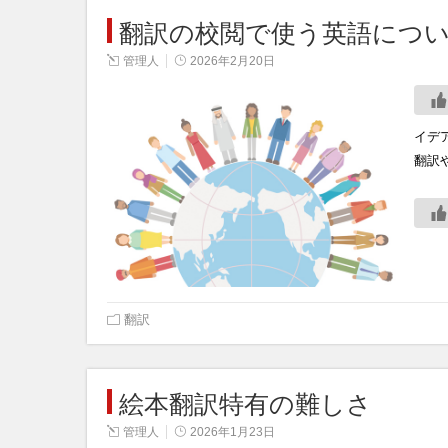
翻訳の校閲で使う英語につ
管理人
2026年2月20日
イデ
翻訳
翻訳
絵本翻訳特有の難しさ
管理人
2026年1月23日