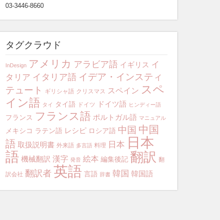
03-3446-8660
タグクラウド
アメリカ
アラビア語
イ
イギリス
InDesign
イデア・インスティ
イタリア語
タリア
スペ
テュート
スペイン
ギリシャ語
クリスマス
イン語
ドイツ語
タイ語
ドイツ
タイ
ヒンディー語
フランス語
ポルトガル語
フランス
マニュアル
中国
中国
レシピ
メキシコ
ラテン語
ロシア語
日本
語
日本
取扱説明書
外来語
料理
多言語
語
翻訳
漢字
絵本
機械翻訳
編集後記
翻
発音
英語
翻訳者
韓国
韓国語
言語
訳会社
辞書