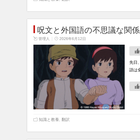
呪文と外国語の不思議な関係
管理人
2026年6月12日
先日
語は
知識と教養
,
翻訳