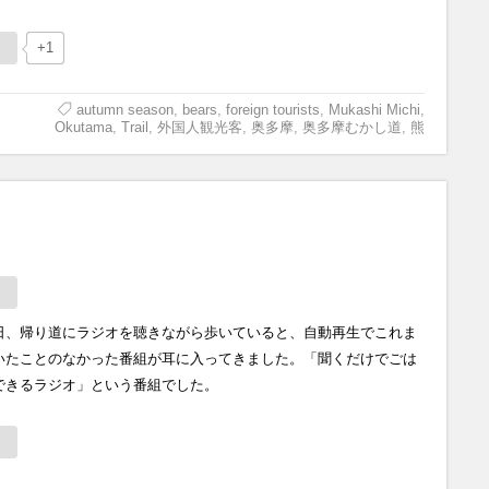
+1
autumn season
,
bears
,
foreign tourists
,
Mukashi Michi
,
Okutama
,
Trail
,
外国人観光客
,
奥多摩
,
奥多摩むかし道
,
熊
日、帰り道にラジオを聴きながら歩いていると、自動再生でこれま
いたことのなかった番組が耳に入ってきました。「聞くだけでごは
できるラジオ」という番組でした。