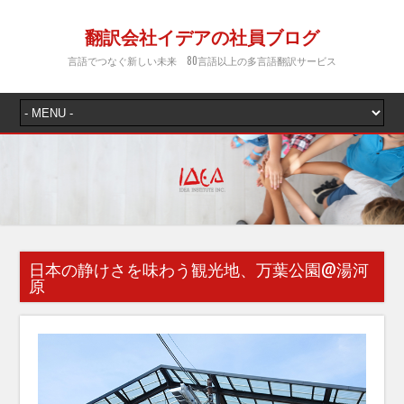
翻訳会社イデアの社員ブログ
言語でつなぐ新しい未来 80言語以上の多言語翻訳サービス
日本の静けさを味わう観光地、万葉公園@湯河
原