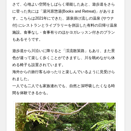
さて、心地よい空間をしばらく堪能したあと、遊歩道をさら
に登った先には「湯河原惣湯(Books and Retreat)」がありま
す。こちらは2021年にできた、源泉掛け流しの温泉 (サウナ
付) にレストランとライブラリーを併設した有料の日帰り温泉
施設。食事なし・食事有りのほかヨガレッスン付きのプラン
もあるそうです。
遊歩道から川沿いに降りると「渓流散策路」もあり、また景
色が違って楽しく歩くことができますし、川を眺めながら休
める椅子も設置されています。
海外からの旅行客もゆったりと楽しんでいるように見受けら
れました。
一人でも二人でも家族連れでも、自然と深呼吸したくなる時
間を体験できるかも。