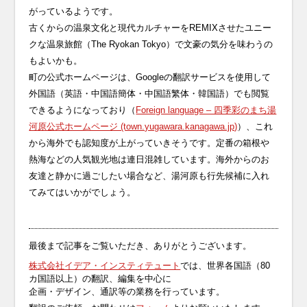
がっているようです。
古くからの温泉文化と現代カルチャーをREMIXさせたユニー
クな温泉旅館（The Ryokan Tokyo）で文豪の気分を味わうの
もよいかも。
町の公式ホームページは、Googleの翻訳サービスを使用して
外国語（英語・中国語簡体・中国語繁体・韓国語）でも閲覧
できるようになっており（
Foreign language – 四季彩のまち湯
河原公式ホームページ (town.yugawara.kanagawa.jp)
）、これ
から海外でも認知度が上がっていきそうです。定番の箱根や
熱海などの人気観光地は連日混雑しています。海外からのお
友達と静かに過ごしたい場合など、湯河原も行先候補に入れ
てみてはいかがでしょう。
最後まで記事をご覧いただき、ありがとうございます。
株式会社イデア・インスティテュート
では、世界各国語（80
カ国語以上）の翻訳、編集を中心に
企画・デザイン、通訳等の業務を行っています。