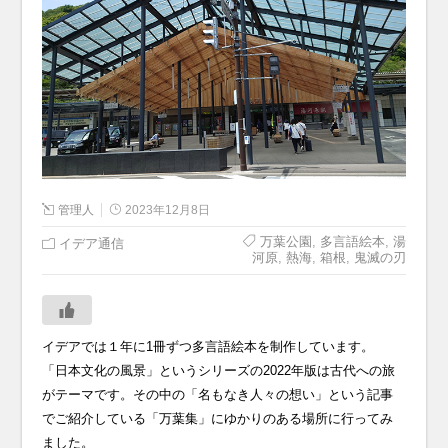
管理人
2023年12月8日
万葉公園
,
多言語絵本
,
湯
イデア通信
河原
,
熱海
,
箱根
,
鬼滅の刃
イデアでは１年に1冊ずつ多言語絵本を制作しています。
「日本文化の風景」というシリーズの2022年版は古代への旅
がテーマです。その中の「名もなき人々の想い」という記事
でご紹介している「万葉集」にゆかりのある場所に行ってみ
ました。