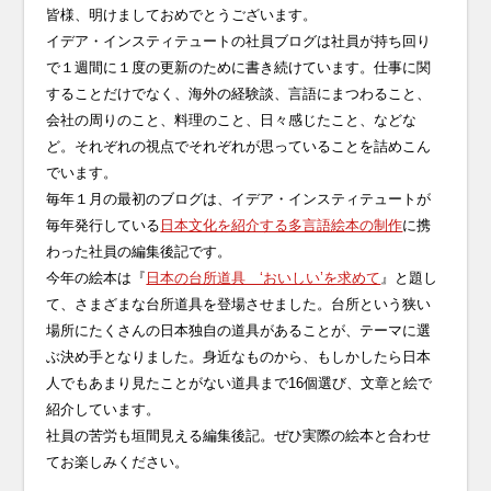
皆様、明けましておめでとうございます。
イデア・インスティテュートの社員ブログは社員が持ち回り
で１週間に１度の更新のために書き続けています。仕事に関
することだけでなく、海外の経験談、言語にまつわること、
会社の周りのこと、料理のこと、日々感じたこと、などな
ど。それぞれの視点でそれぞれが思っていることを詰めこん
でいます。
毎年１月の最初のブログは、イデア・インスティテュートが
毎年発行している
日本文化を紹介する多言語絵本の制作
に携
わった社員の編集後記です。
今年の絵本は『
日本の台所道具 ‘おいしい’を求めて
』と題し
て、さまざまな台所道具を登場させました。台所という狭い
場所にたくさんの日本独自の道具があることが、テーマに選
ぶ決め手となりました。身近なものから、もしかしたら日本
人でもあまり見たことがない道具まで16個選び、文章と絵で
紹介しています。
社員の苦労も垣間見える編集後記。ぜひ実際の絵本と合わせ
てお楽しみください。