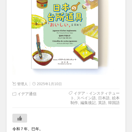
管理人
2025年1月10日
イデア・インスティテュー
イデア通信
ト
,
スペイン語
,
日本語
,
絵本
制作
,
編集後記
,
英語
,
韓国語
令和７年、巳年。