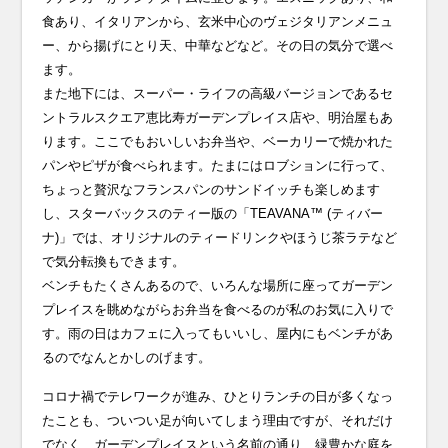
食あり、イタリアンから、玄米中心のヴェジタリアンメニュ
ー、から揚げにとり天、中華などなど。その日の気分で選べ
ます。
また地下には、スーパー・ライフの高級バージョンであるセ
ントラルスクエア恵比寿ガーデンプレイス店や、明治屋もあ
ります。ここでもおいしいお弁当や、ベーカリーで焼かれた
パンやピザが食べられます。たまにはロブションに行って、
ちょっと贅沢なフランスパンのサンドイッチも楽しめます
し、スターバックスのティー版の「TEAVANA™ (ティバー
ナ)」では、オリジナルのティードリンクやほうじ茶ラテなど
で気分転換もできます。
ベンチもたくさんあるので、いろんな場所に座ってガーデン
プレイスを眺めながらお弁当を食べるのが私のお気に入りで
す。雨の日はカフェに入ってもいいし、屋内にもベンチがあ
るのでなんとかしのげます。
コロナ禍でテレワークが進み、ひとりランチの日が多くなっ
たことも、ついつい足が向いてしまう理由ですが、それだけ
でなく、ガーデンプレイスという名前の通り、緑豊かな庭を