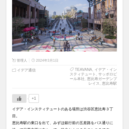
管理人
2024年3月1日
TEAVANA
,
イデア・イン
イデア通信
スティテュート
,
サッポロビ
ール本社
,
恵比寿ガーデンプ
レイス
,
恵比寿駅
+1
イデア・インスティテュートのある場所は渋谷区恵比寿３丁
目。
恵比寿駅の東口を出て、みずほ銀行前の五差路をバス通りに