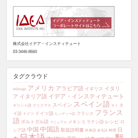
株式会社イデア・インスティテュート
03-3446-8660
タグクラウド
アメリカ
アラビア語
イタリ
イギリス
InDesign
イデア・インスティテュート
イタリア語
ア
スペイン語
スペイン
タ
ギリシャ語
クリスマス
タイ
フランス
ドイツ語
イ語
フランス
ドイツ
ヒンディー語
語
ポルトガル語
レシピ
メキシコ
ラテン語
ロ
マニュアル
中国語
中国
日
取扱説明書
シア語
外来語
料理
多言語
日本語
翻