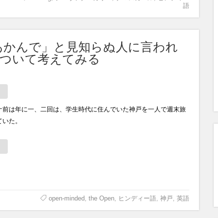
語
あかんで」と見知らぬ人に言われ
について考えてみる
ナ前は年に一、二回は、学生時代に住んでいた神戸を一人で週末旅
ていた。
open-minded
,
the Open
,
ヒンディー語
,
神戸
,
英語