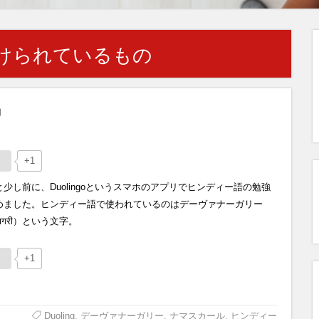
けられているもの
中
+1
と少し前に、Duolingoというスマホのアプリでヒンディー語の勉強
めました。ヒンディー語で使われているのはデーヴァナーガリー
वनागरी）という文字。
+1
Duoling
,
デーヴァナーガリー
,
ナマスカール
,
ヒンディー