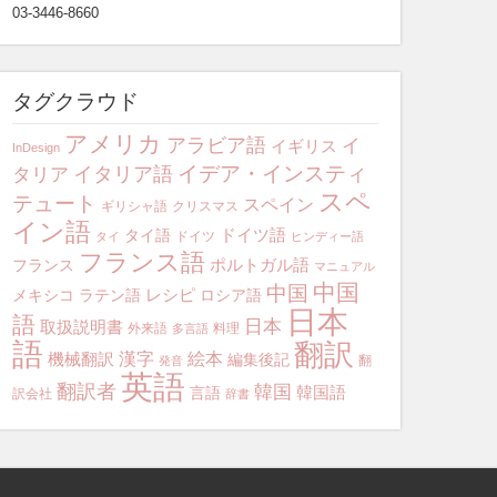
03-3446-8660
タグクラウド
アメリカ
アラビア語
イ
イギリス
InDesign
イデア・インスティ
イタリア語
タリア
スペ
テュート
スペイン
ギリシャ語
クリスマス
イン語
ドイツ語
タイ語
ドイツ
タイ
ヒンディー語
フランス語
ポルトガル語
フランス
マニュアル
中国
中国
レシピ
メキシコ
ラテン語
ロシア語
日本
語
日本
取扱説明書
外来語
料理
多言語
語
翻訳
漢字
絵本
機械翻訳
編集後記
翻
発音
英語
翻訳者
韓国
韓国語
言語
訳会社
辞書