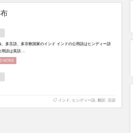
分布
族、多言語、多宗教国家のインド インドの公用語はヒンディー語
公用語は英語…
D MORE
インド
,
ヒンディー語
,
翻訳
,
言語