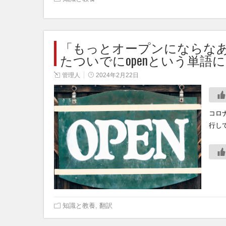
「もっとオープンにならな
たついでにopenという単語
管理人
2024年2月22日
コロ
行し
知識と教養
,
翻訳