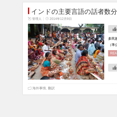
インドの主要言語の話者数
管理人
2014年12月9日
多民
（準
REA
海外事情
,
翻訳