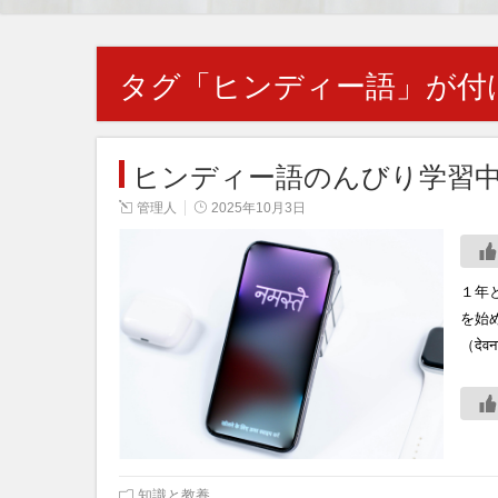
タグ「
ヒンディー語
」が付
ヒンディー語のんびり学習
管理人
2025年10月3日
１年
を始
（दे
知識と教養