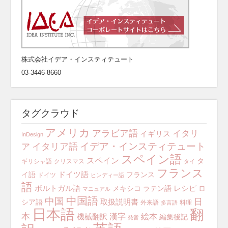
株式会社イデア・インスティテュート
03-3446-8660
タグクラウド
アメリカ
アラビア語
イタリ
イギリス
InDesign
イデア・インスティテュート
イタリア語
ア
スペイン語
スペイン
タ
ギリシャ語
クリスマス
タイ
フランス
ドイツ語
イ語
フランス
ドイツ
ヒンディー語
語
ポルトガル語
レシピ
メキシコ
ラテン語
ロ
マニュアル
中国語
中国
日
取扱説明書
シア語
外来語
料理
多言語
日本語
翻
本
漢字
絵本
機械翻訳
編集後記
発音