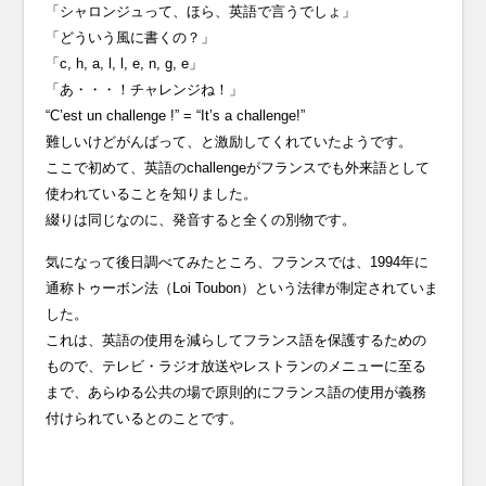
「シャロンジュって、ほら、英語で言うでしょ」
「どういう風に書くの？」
「c, h, a, l, l, e, n, g, e」
「あ・・・！チャレンジね！」
“C’est un challenge !” = “It’s a challenge!”
難しいけどがんばって、と激励してくれていたようです。
ここで初めて、英語のchallengeがフランスでも外来語として
使われていることを知りました。
綴りは同じなのに、発音すると全くの別物です。
気になって後日調べてみたところ、フランスでは、1994年に
通称トゥーボン法（Loi Toubon）という法律が制定されていま
した。
これは、英語の使用を減らしてフランス語を保護するための
もので、テレビ・ラジオ放送やレストランのメニューに至る
まで、あらゆる公共の場で原則的にフランス語の使用が義務
付けられているとのことです。