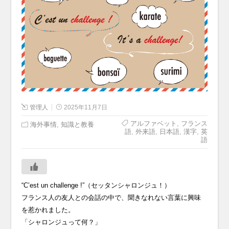
管理人
2025年11月7日
アルファベット
,
フランス
海外事情
,
知識と教養
語
,
外来語
,
日本語
,
漢字
,
英
語
“C’est un challenge !”（セッタンシャロンジュ！）
フランス人の友人との会話の中で、聞きなれない言葉に興味
を惹かれました。
「シャロンジュって何？」