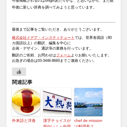
今後掲載されるのはonigiriあたりかな、と思いながら、また数
年後に新しい辞典を調べてみようと思っています。
最後まで記事をご覧いただき、ありがとうございます。
株式会社イデア・インスティテュート
では、世界各国語（80
カ国語以上）の翻訳、編集を中心に
企画・デザイン、通訳等の業務を行っています。
翻訳のご依頼、お問わせは
フォーム
よりお願いいたします。
お急ぎの場合は03-3446-8660までご連絡ください。
関連記事
外来語と洋食
漢字チョイスが
chef de mission
面白い！～中国
は料理長？