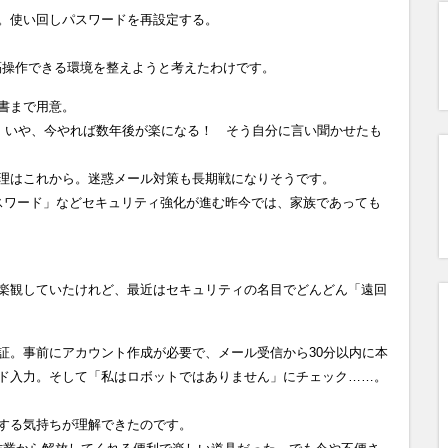
。使い回しパスワードを再設定する。
隔操作できる環境を整えようと考えたわけです。
書まで用意。
？ いや、今やれば数年後が楽になる！ そう自分に言い聞かせたも
理はこれから。迷惑メール対策も長期戦になりそうです。
スワード」などセキュリティ強化が進む昨今では、家族であっても
楽観していたけれど、最近はセキュリティの名目でどんどん「遠回
証。事前にアカウント作成が必要で、メール受信から30分以内に本
ード入力。そして「私はロボットではありません」にチェック……。
する気持ちが理解できたのです。