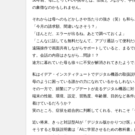
30年前、母にとってPCや携帯とは、旧友とつながり、
の象徴なのかもしれません。
それからは母へのもどかしさや当たりの強さ（笑）も和ら
「今月の請求額、間違いなさそう？」
「ほんとだ、エラーが出るね。あとで調べておくよ」
「こんなに話しても無料だなんて、アプリ通話って便利だ
遠隔操作で画面共有しながらサポートしていると、まるで
す。会話の内容はさながら…問診！？
途方に暮れていた母も徐々に不安が解消されてきたようで
私はイデア・インスティテュートでデジタル機器の取扱説
母のように困っている誰かの力になれているかもしれない
その一方で、頻繁にアップデートが走るデジタル機器に対
端末の性能、環境、設定、習熟度、年齢層、目的など条件
着けているだろうか？
実のところ、症状を総合的に判断してくれる、それこそ「
近い将来、きっと対話型AIが「デジタル版かかりつけ医
そうすると取扱説明書は「AIに学習させるための教科書