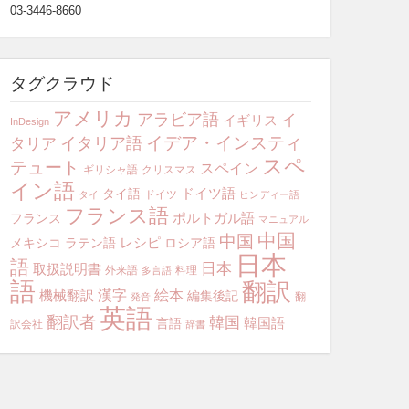
03-3446-8660
タグクラウド
アメリカ
アラビア語
イ
イギリス
InDesign
イデア・インスティ
イタリア語
タリア
スペ
テュート
スペイン
ギリシャ語
クリスマス
イン語
ドイツ語
タイ語
ドイツ
タイ
ヒンディー語
フランス語
ポルトガル語
フランス
マニュアル
中国
中国
レシピ
メキシコ
ラテン語
ロシア語
日本
語
日本
取扱説明書
外来語
料理
多言語
語
翻訳
漢字
絵本
機械翻訳
編集後記
翻
発音
英語
翻訳者
韓国
韓国語
言語
訳会社
辞書