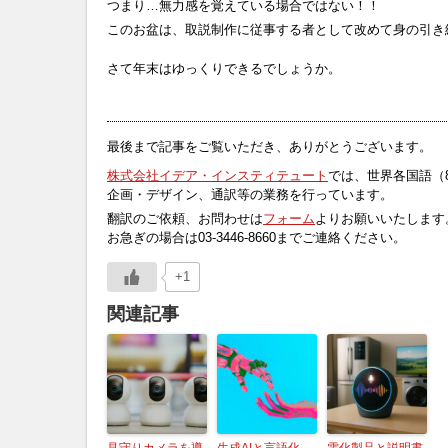
つまり…無力感を覚えている場合ではない！！
このお盆は、取説制作に従事する者として改めて身の引き
さて年末はゆっくりできるでしょうか。
最後まで記事をご覧いただき、ありがとうございます。
株式会社イデア・インスティテュート
では、世界各国語（
企画・デザイン、通訳等の業務を行っています。
翻訳のご依頼、お問わせは
フォーム
よりお願いいたします
お急ぎの場合は03-3446-8660までご連絡ください。
+1
関連記事
見守りカメラを導
生成AIと言語化
電化製品と説明書