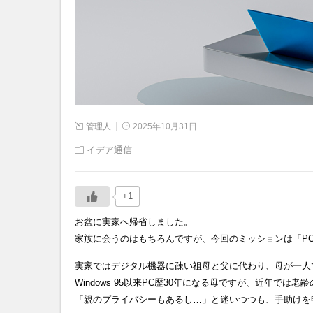
管理人
2025年10月31日
イデア通信
+1
お盆に実家へ帰省しました。
家族に会うのはもちろんですが、今回のミッションは「P
実家ではデジタル機器に疎い祖母と父に代わり、母が一人
Windows 95以来PC歴30年になる母ですが、近年で
「親のプライバシーもあるし…」と迷いつつも、手助けを