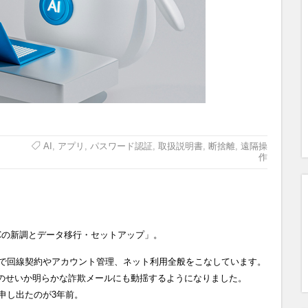
AI
,
アプリ
,
パスワード認証
,
取扱説明書
,
断捨離
,
遠隔操
作
Cの新調とデータ移行・セットアップ」。
で回線契約やアカウント管理、ネット利用全般をこなしています。
は老齢のせいか明らかな詐欺メールにも動揺するようになりました。
申し出たのが3年前。