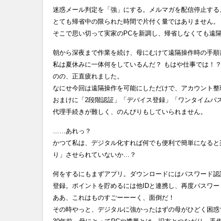
迷惑メール判定を「強」にする。メルマガを配信停止する
とても帰省中の限られた時間で片付く量ではありません。
そこで思い切って実家のPCを新調し、帰省しなくても遠
朝から深夜まで作業を続け、母にむけて遠隔操作時の手順
私は夏休みに一体何をしているんだ？ もはや仕事では！
のの、正直疲れました。
なにせ今回は遠隔操作を可能にしただけで、アカウント整
おまけに「2段階認証」「デバイス登録」「ワンタイムパ
代理手続きが難しく、のんびりもしていられません。
……あれっ？
かつて私は、デジタル化すれば何でも便利で簡単になると
り」させられていないか…？
何をするにもまずアプリ。ダウンロードにはパスワード認
登録。ポイントを貯めるには他IDと連携し、再度パスワ
ああ、これはものすごーーーく、面倒だ！
その時やっと、デジタルに強かったはずの母がひどく困惑