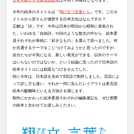
文化を紹介する多言語絵本
は今回で30冊目となります。
今年の絵本のタイトルは『
翔び立つ言葉たち
』です。このタ
イトルから皆さんが連想する日本文化はなんですか？
正解は「詩」です。今年は日本の明治から昭和に発表され
た、いわゆる「自由詩」や詩のような散文の中から、絵本委
員それぞれが単純に「好きなもの」を選んで並べました。何
か共通するテーマをこじつけてみようかと思ったのですが、
自分たちが今気になる、新しい発見ができる、以外のテーマ
はいらないのではないか、という結論に至ったので日本語の
絵本タイトルには副題もつけませんでした。
特に今年は、日本語を含めて8言語で制作しました。言語によ
って訳し方も違い、それが一同に並んだレイアウトは多言語
絵本の醍醐味といえる力強さを感じます。
制作にかかわった絵本委員それぞれの編集後記を、ぜひ実際
の絵本と合わせてお楽しみください。