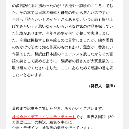
の多言語絵本に携わったのが『古池や～詩歌のこころ』でし
た。その本では日本の短歌と俳句の中から選んだのですが、
当時も「詩もいいものがたくさんあるな。いつか詩も取り上
げてみたい」と思いながらいろいろな作家の作品を探してい
た記憶があります。今年その夢が何年か越しで実現しまし
た。今回は掲載する数を絞るのに苦労しましたが、絵本委員
のおかげで初めて知る作家のものもあり、選定が一番楽しい
作業でした。翻訳は日本語のニュアンスを残しながらその言
語の詩として読めるように、翻訳者の皆さんが大変意欲的に
取り組んでくださいました。ここにあらためて感謝の意を表
したいと思います。
（発行人 福澤）
最後まで記事をご覧いただき、ありがとうございます。
株式会社イデア・インスティテュート
では、世界各国語（80
カ国語以上）の翻訳、編集を中心に
企画・デザイン、通訳等の業務を行っています。