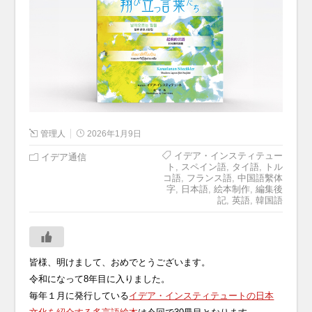
管理人
2026年1月9日
イデア・インスティテュー
イデア通信
ト
,
スペイン語
,
タイ語
,
トル
コ語
,
フランス語
,
中国語繫体
字
,
日本語
,
絵本制作
,
編集後
記
,
英語
,
韓国語
皆様、明けまして、おめでとうございます。
令和になって8年目に入りました。
毎年１月に発行している
イデア・インスティテュートの日本