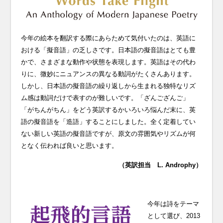
今年の絵本を翻訳する際にあらためて気付いたのは、英語に
おける「擬音語」の乏しさです。日本語の擬音語はとても豊
かで、さまざまな動作や状態を表現します。英語はその代わ
りに、微妙にニュアンスの異なる動詞がたくさんあります。
しかし、日本語の擬音語の繰り返しから生まれる独特なリズ
ム感は動詞だけで表すのが難しいです。「ざんござんご」
「がちんがちん」をどう英訳するかいろいろ悩んだ末に、英
語の擬音語を「造語」することにしました。全く定着してい
ない新しい英語の擬音語ですが、原文の雰囲気やリズムが何
となく伝われば良いと思います。
（英訳担当 L. Androphy）
今年は詩をテーマ
として選び、2013