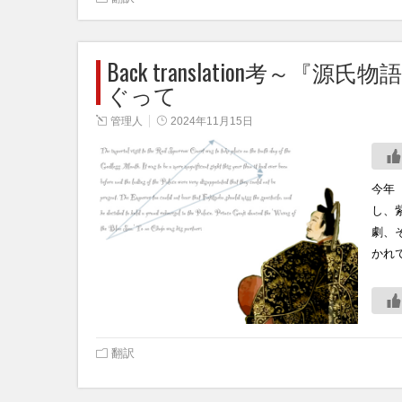
Back translation考～
ぐって
管理人
2024年11月15日
今年
し、
劇、
かれ
翻訳