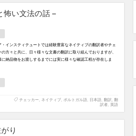
と怖い文法の話 –
ア・インスティテュートでは経験豊富なネイティブの翻訳者やチェ
ーの方々と共に、日々様々な文書の翻訳に取り組んでおりますが、
様に納品物をお渡しするまでには実に様々な確認工程が存在しま
チェッカー
,
ネイティブ
,
ポルトガル語
,
日本語
,
翻訳
,
翻
訳者
,
英語
繋がり