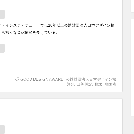
ア・インスティテュートでは10年以上公益財団法人日本デザイン振
から様々な英訳依頼を受けている。
GOOD DESIGN AWARD
,
公益財団法人日本デザイン振
興会
,
日英併記
,
翻訳
,
翻訳者