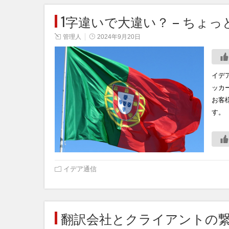
1字違いで大違い？ – ちょっ
管理人
2024年9月20日
イデ
ッカ
お客
す。
イデア通信
翻訳会社とクライアントの