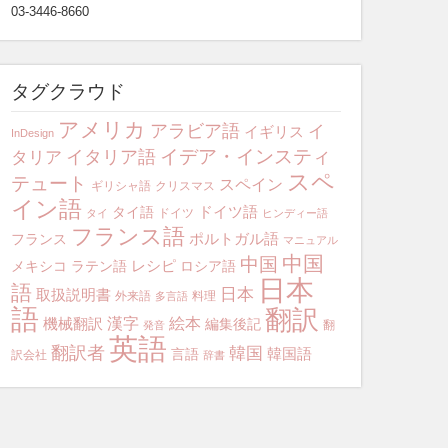
03-3446-8660
タグクラウド
アメリカ
アラビア語
イ
イギリス
InDesign
イデア・インスティ
イタリア語
タリア
スペ
テュート
スペイン
ギリシャ語
クリスマス
イン語
ドイツ語
タイ語
ドイツ
タイ
ヒンディー語
フランス語
ポルトガル語
フランス
マニュアル
中国
中国
レシピ
メキシコ
ラテン語
ロシア語
日本
語
日本
取扱説明書
外来語
料理
多言語
語
翻訳
漢字
絵本
機械翻訳
編集後記
翻
発音
英語
翻訳者
韓国
韓国語
言語
訳会社
辞書