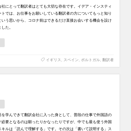
会社にとって翻訳者はとても大切な存在です。イデア・インスティ
ートでは、お仕事をお願いしている翻訳者の方についてもっと知り
という思いから、コロナ前はできるだけ直接お会いする機会を設け
ました。
イギリス
,
スペイン
,
ポルトガル
,
翻訳者
語を学んできて翻訳会社に入った身として、普段の仕事で外国語の
が必要となるのは願ったりかなったりですが、中でも最も使う外国
スキルは「読んで理解する」です。その次は「書いて説明する」ス