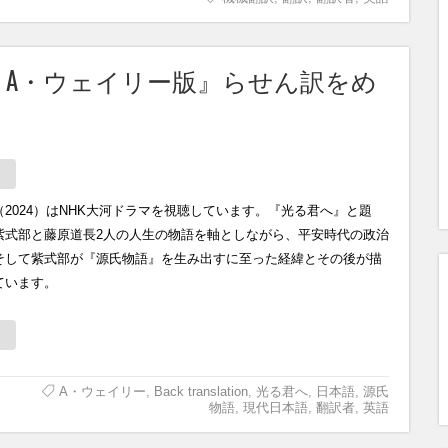
『源氏物語 A・ウェイリー版』らせん訳をめ
（2024）はNHK大河ドラマを視聴しています。『光る君へ』と題
紫式部と藤原道長2人の人生の物語を軸としながら、平安時代の政治
そして紫式部が『源氏物語』を生み出すに至った経緯とその後が描
ています。
A・ウェイリー
,
Back translation
,
光る君へ
,
日本語
,
源氏
物語
,
現代日本語
,
翻訳者
,
英語