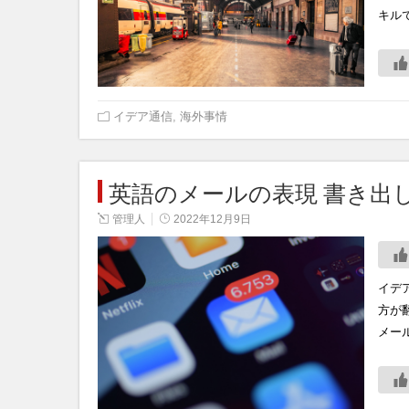
キル
イデア通信
,
海外事情
英語のメールの表現 書き出
管理人
2022年12月9日
イデ
方が
メー