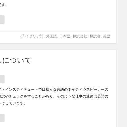
です。
イタリア語
,
外国語
,
日本語
,
翻訳会社
,
翻訳者
,
英語
しについて
ア・インスティテュートでは様々な言語のネイティヴスピーカーの
翻訳やチェックをすることがあり、そのような仕事の連絡は英語の
ルでしています。