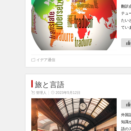
翻訳
テュ
たい
てい
イデア通信
旅と言語
管理人
2023年5月12日
外国
知識
語の