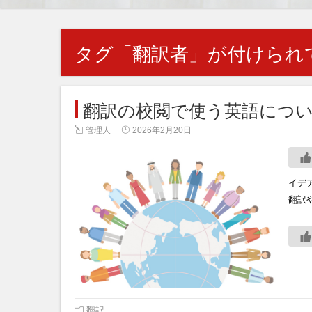
タグ「
翻訳者
」が付けられ
翻訳の校閲で使う英語につ
管理人
2026年2月20日
イデ
翻訳
翻訳