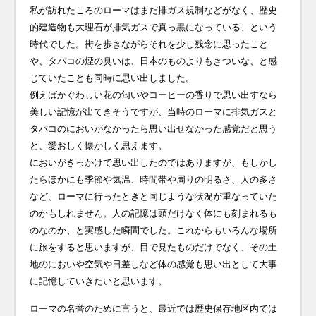
私が訪れたころのローマはまだ排ガス規制などがなく、歴史
的建造物も大理石が排気ガスで真っ黒になっている、という
時代でした。街を歩きながらそれを少し残念に思ったこと
や、タバコの煙の臭いは、日本のものよりもきついな、と感
じていたことも同時に思い出しました。
例えばかぐわしい花の匂いやコーヒーの香りで思い出すなら
美しい記憶が出てきそうですが、当時のローマに排気ガスと
タバコのにおいがなかったら思い出せなかった感覚だと思う
と、愛おしく懐かしく思えます。
においがきっかけで思い出したのではありますが、もしかし
たらほかにも季節や気温、時間帯や周りの明るさ、人の多さ
など、ローマに行ったときと同じような状況が重なっていた
のかもしれません。人の記憶は頭だけなく体にも刻まれるも
のなのか、と実感した瞬間でした。これからもいろんな場所
に旅をすると思いますが、目で見たものだけでなく、その土
地のにおいや空気や日差しなど体の感覚も思い出として大事
に記憶していきたいと思います。
ローマの名誉のために言うと、最近では歴史保存地区内では