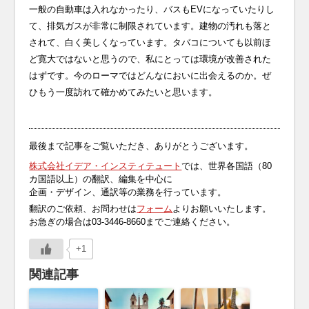
一般の自動車は入れなかったり、バスもEVになっていたりし
て、排気ガスが非常に制限されています。建物の汚れも落と
されて、白く美しくなっています。タバコについても以前ほ
ど寛大ではないと思うので、私にとっては環境が改善された
はずです。今のローマではどんなにおいに出会えるのか。ぜ
ひもう一度訪れて確かめてみたいと思います。
最後まで記事をご覧いただき、ありがとうございます。
株式会社イデア・インスティテュート
では、世界各国語（80
カ国語以上）の翻訳、編集を中心に
企画・デザイン、通訳等の業務を行っています。
翻訳のご依頼、お問わせは
フォーム
よりお願いいたします。
お急ぎの場合は03-3446-8660までご連絡ください。
+1
関連記事