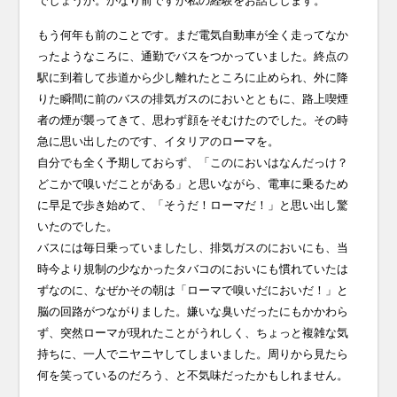
でしょうか。かなり前ですが私の経験をお話しします。
もう何年も前のことです。まだ電気自動車が全く走ってなか
ったようなころに、通勤でバスをつかっていました。終点の
駅に到着して歩道から少し離れたところに止められ、外に降
りた瞬間に前のバスの排気ガスのにおいとともに、路上喫煙
者の煙が襲ってきて、思わず顔をそむけたのでした。その時
急に思い出したのです、イタリアのローマを。
自分でも全く予期しておらず、「このにおいはなんだっけ？
どこかで嗅いだことがある」と思いながら、電車に乗るため
に早足で歩き始めて、「そうだ！ローマだ！」と思い出し驚
いたのでした。
バスには毎日乗っていましたし、排気ガスのにおいにも、当
時今より規制の少なかったタバコのにおいにも慣れていたは
ずなのに、なぜかその朝は「ローマで嗅いだにおいだ！」と
脳の回路がつながりました。嫌いな臭いだったにもかかわら
ず、突然ローマが現れたことがうれしく、ちょっと複雑な気
持ちに、一人でニヤニヤしてしまいました。周りから見たら
何を笑っているのだろう、と不気味だったかもしれません。