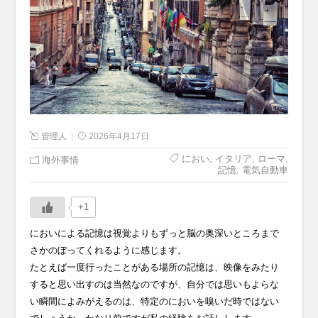
管理人
2026年4月17日
におい
,
イタリア
,
ローマ
,
海外事情
記憶
,
電気自動車
+1
においによる記憶は視覚よりもずっと脳の奥深いところまで
さかのぼってくれるように感じます。
たとえば一度行ったことがある場所の記憶は、映像をみたり
すると思い出すのは当然なのですが、自分では思いもよらな
い瞬間によみがえるのは、特定のにおいを嗅いだ時ではない