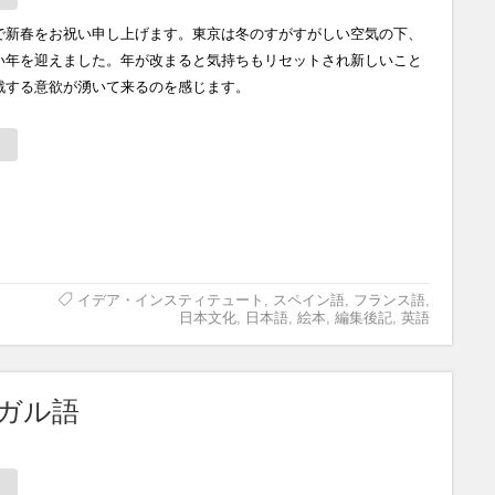
で新春をお祝い申し上げます。東京は冬のすがすがしい空気の下、
い年を迎えました。年が改まると気持ちもリセットされ新しいこと
戦する意欲が湧いて来るのを感じます。
イデア・インスティテュート
,
スペイン語
,
フランス語
,
日本文化
,
日本語
,
絵本
,
編集後記
,
英語
ルトガル語