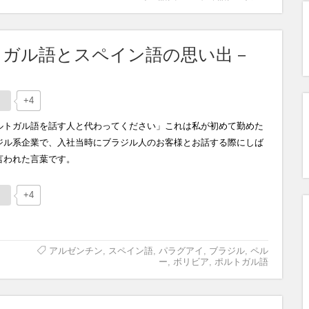
トガル語とスペイン語の思い出－
+4
ルトガル語を話す人と代わってください」これは私が初めて勤めた
ジル系企業で、入社当時にブラジル人のお客様とお話する際にしば
言われた言葉です。
+4
アルゼンチン
,
スペイン語
,
パラグアイ
,
ブラジル
,
ペル
ー
,
ボリビア
,
ポルトガル語