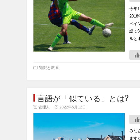
今年
20
ペイ
語で
ルと
知識と教養
言語が「似ている」とは?
管理人
2022年5月12日
みな
ます