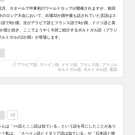
11月、カタールで中東初のワールドカップが開催されますが、前回
18年のロシア大会において、出場32か国中最も話されていた言語はス
ン語で8か国、次がアラビア語とフランス語で4か国、ドイツ語と英
3か国と続き、ここでようやく今回ご紹介するポルトガル語（ブラジ
ポルトガルの2か国）が登場します。
アラビア語
,
スペイン語
,
ドイツ語
,
フランス語
,
ブラジル
ポルトガル語
,
ポルトガル語
,
英語
+2
さんは「○○語と△△語は似ている」という話を耳にしたことがあり
か？私は、「スペイン語とイタリア語は似ている」や「日本語と韓