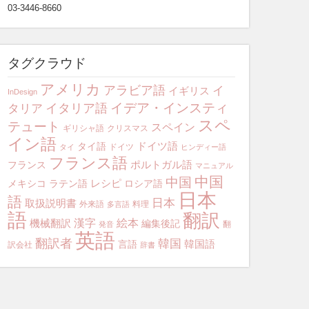
03-3446-8660
タグクラウド
アメリカ
アラビア語
イ
イギリス
InDesign
イデア・インスティ
イタリア語
タリア
スペ
テュート
スペイン
ギリシャ語
クリスマス
イン語
ドイツ語
タイ語
ドイツ
タイ
ヒンディー語
フランス語
ポルトガル語
フランス
マニュアル
中国
中国
レシピ
メキシコ
ラテン語
ロシア語
日本
語
日本
取扱説明書
外来語
料理
多言語
語
翻訳
漢字
絵本
機械翻訳
編集後記
翻
発音
英語
翻訳者
韓国
韓国語
言語
訳会社
辞書