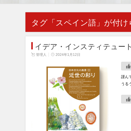
タグ「
スペイン語
」が付け
イデア・インスティテュー
管理人
2024年1月12日
謹ん
うる