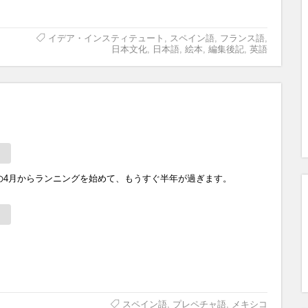
イデア・インスティテュート
,
スペイン語
,
フランス語
,
日本文化
,
日本語
,
絵本
,
編集後記
,
英語
の4月からランニングを始めて、もうすぐ半年が過ぎます。
スペイン語
,
プレペチャ語
,
メキシコ