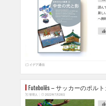
謹ん
新し
へ挑
イデア通信
Futebolês – サッカーのポ
管理人
2022年7月28日