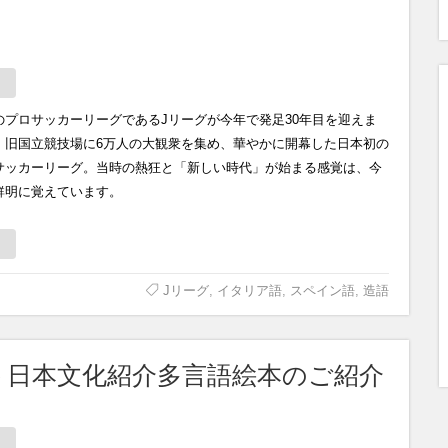
のプロサッカーリーグであるJリーグが今年で発足30年目を迎えま
。旧国立競技場に6万人の大観衆を集め、華やかに開幕した日本初の
サッカーリーグ。当時の熱狂と「新しい時代」が始まる感覚は、今
鮮明に覚えています。
Jリーグ
,
イタリア語
,
スペイン語
,
造語
ト日本文化紹介多言語絵本のご紹介