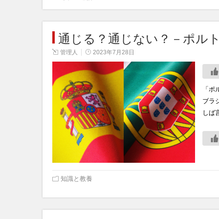
通じる？通じない？－ポル
管理人
2023年7月28日
「ポ
ブラ
しば
知識と教養