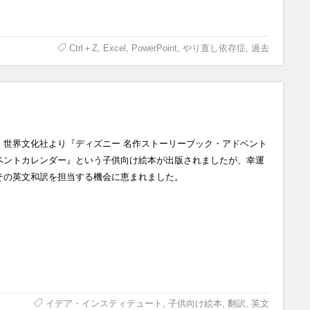
Ctrl＋Z
,
Excel
,
PowerPoint
,
やり直し依存症
,
過去
、世界文化社より『ディズニー 名作ストーリーブック・アドベント
ベントカレンダー』という子供向け絵本が出版されましたが、幸運
その英文和訳を担当する機会に恵まれました。
イデア・インスティテュート
,
子供向け絵本
,
翻訳
,
英文