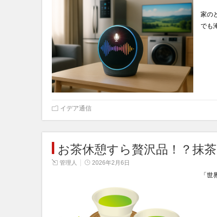
家の
でも
イデア通信
お茶休憩すら贅沢品！？抹
管理人
2026年2月6日
「世