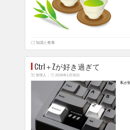
知識と教養
Ctrl＋Zが好き過ぎて
管理人
2026年1月30日
私が