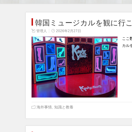
韓国ミュージカルを観に行
管理人
2026年2月27日
ここ
カル
海外事情
,
知識と教養