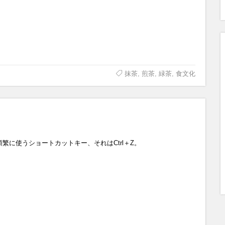
抹茶
,
煎茶
,
緑茶
,
食文化
頻繁に使うショートカットキー、それはCtrl＋Z。