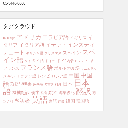
03-3446-8660
タグクラウド
アメリカ
アラビア語
イ
イギリス
InDesign
イデア・インスティ
イタリア語
タリア
スペ
テュート
スペイン
ギリシャ語
クリスマス
イン語
ドイツ語
タイ語
ドイツ
タイ
ヒンディー語
フランス語
ポルトガル語
フランス
マニュアル
中国
中国
レシピ
メキシコ
ラテン語
ロシア語
日本
語
日本
取扱説明書
外来語
料理
多言語
語
翻訳
漢字
絵本
機械翻訳
編集後記
翻
発音
英語
翻訳者
韓国
韓国語
言語
訳会社
辞書