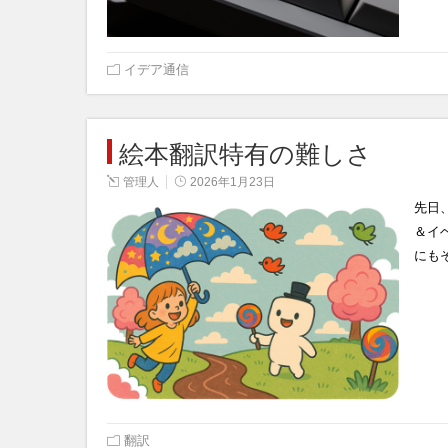
イデア通信
絵本翻訳特有の難しさ
管理人
2026年1月23日
先日
＆イ
にも
翻訳