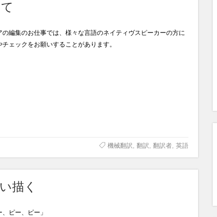
いて
アの編集のお仕事では、様々な言語のネイティヴスピーカーの方に
やチェックをお願いすることがあります。
機械翻訳
,
翻訳
,
翻訳者
,
英語
思い描く
ー、ピー、ピー」