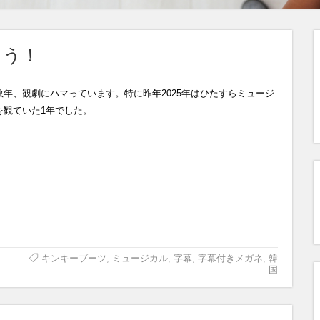
こう！
数年、観劇にハマっています。特に昨年2025年はひたすらミュージ
を観ていた1年でした。
キンキーブーツ
,
ミュージカル
,
字幕
,
字幕付きメガネ
,
韓
国