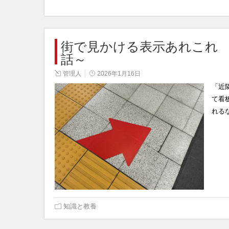
街で見かける表示あれこれ
話～
管理人
2026年1月16日
「近
て看
れる
知識と教養